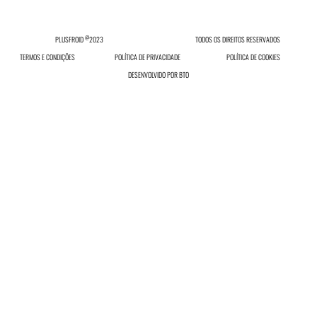
@
PLUSFROID
2023
TODOS OS DIREITOS RESERVADOS
TERMOS E CONDIÇÕES
POLÍTICA DE PRIVACIDADE
POLÍTICA DE COOKIES
DESENVOLVIDO POR
BTO
INICIAR SESSÃO
Inicie sessão ou registe-se no nosso site.
INICIAR SESSÃO