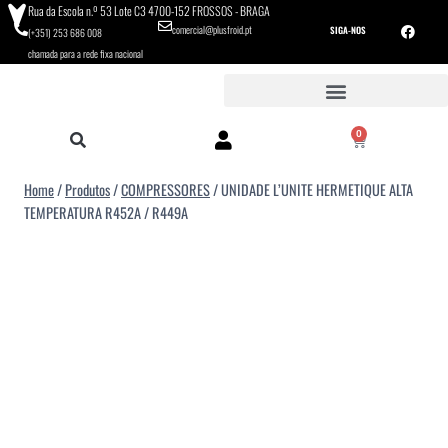
Rua da Escola n.º 53 Lote C3 4700-152 FROSSOS - BRAGA
comercial@plusfroid.pt
SIGA-NOS
(+351) 253 686 008
chamada para a rede fixa nacional
0
Home
/
Produtos
/
COMPRESSORES
/
UNIDADE L’UNITE HERMETIQUE ALTA
TEMPERATURA R452A / R449A