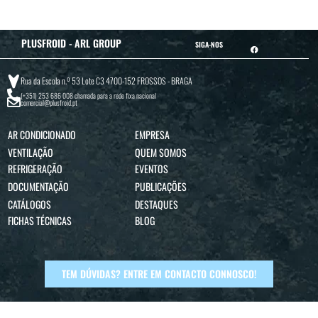
PLUSFROID - ARL GROUP
SIGA-NOS
Rua da Escola n.º 53 Lote C3 4700-152 FROSSOS - BRAGA
(+351) 253 686 008
chamada para a rede fixa nacional
comercial@plusfroid.pt
AR CONDICIONADO
EMPRESA
VENTILAÇÃO
QUEM SOMOS
REFRIGERAÇÃO
EVENTOS
DOCUMENTAÇÃO
PUBLICAÇÕES
CATÁLOGOS
DESTAQUES
FICHAS TÉCNICAS
BLOG
TEM DÚVIDAS? ENTRE EM CONTACTO CONNOSCO!