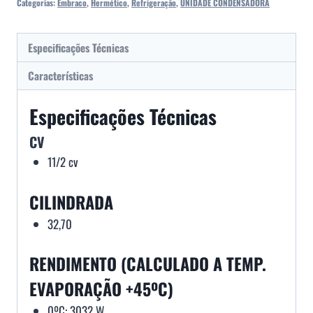
Categorias:
Embraco
,
Hermético
,
Refrigeração
,
UNIDADE CONDENSADORA
Especificações Técnicas
Características
Especificações Técnicas
CV
11/2 cv
CILINDRADA
32,70
RENDIMENTO (CALCULADO A TEMP.
EVAPORAÇÃO +45ºC)
0ºC: 3032 W