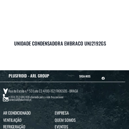
UNIDADE CONDENSADORA EMBRACO UNJ2192GS
PLUSFROID - ARL GROUP
SIGA-NOS
Rua da Escola n.º 53 Lote C3 4700-152 FROSSOS - BRAGA
(+351) 253 686 008
chamada para a rede fixa nacional
comercial@plusfroid.pt
AR CONDICIONADO
EMPRESA
VENTILAÇÃO
QUEM SOMOS
REFRIGERAÇÃO
EVENTOS