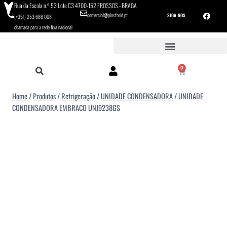
Rua da Escola n.º 53 Lote C3 4700-152 FROSSOS - BRAGA
comercial@plusfroid.pt
SIGA-NOS
(+351) 253 686 008
chamada para a rede fixa nacional
0
Home
/
Produtos
/
Refrigeração
/
UNIDADE CONDENSADORA
/
UNIDADE
CONDENSADORA EMBRACO UNJ9238GS