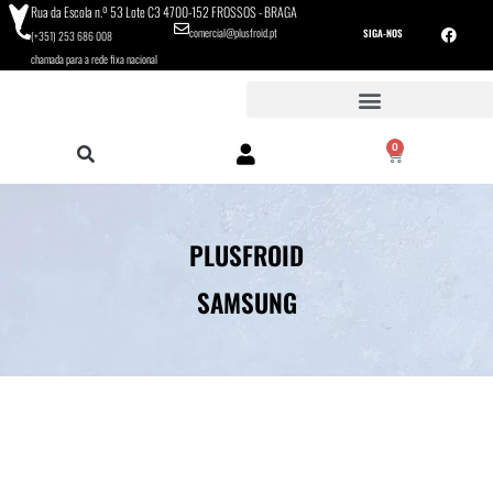
Rua da Escola n.º 53 Lote C3 4700-152 FROSSOS - BRAGA
comercial@plusfroid.pt
SIGA-NOS
(+351) 253 686 008
chamada para a rede fixa nacional
0
PLUSFROID
SAMSUNG