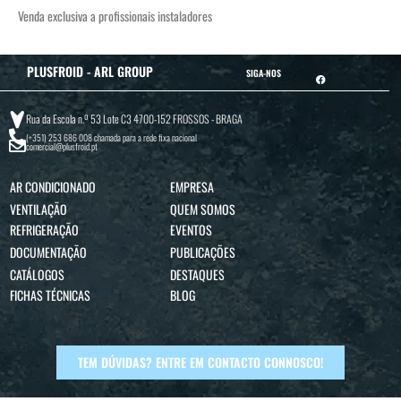
Venda exclusiva a profissionais instaladores
PLUSFROID - ARL GROUP
SIGA-NOS
Rua da Escola n.º 53 Lote C3 4700-152 FROSSOS - BRAGA
(+351) 253 686 008
chamada para a rede fixa nacional
comercial@plusfroid.pt
AR CONDICIONADO
EMPRESA
VENTILAÇÃO
QUEM SOMOS
REFRIGERAÇÃO
EVENTOS
DOCUMENTAÇÃO
PUBLICAÇÕES
CATÁLOGOS
DESTAQUES
FICHAS TÉCNICAS
BLOG
TEM DÚVIDAS? ENTRE EM CONTACTO CONNOSCO!