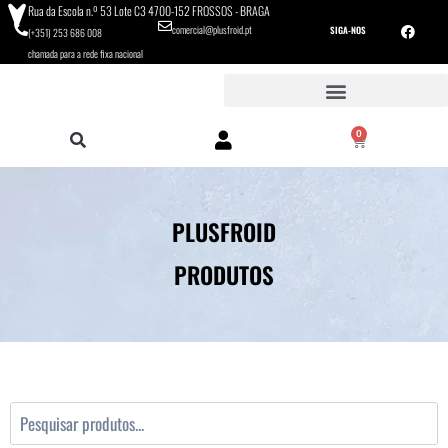
Rua da Escola n.º 53 Lote C3 4700-152 FROSSOS - BRAGA
comercial@plusfroid.pt
SIGA-NOS
(+351) 253 686 008
chamada para a rede fixa nacional
0
PLUSFROID
PRODUTOS