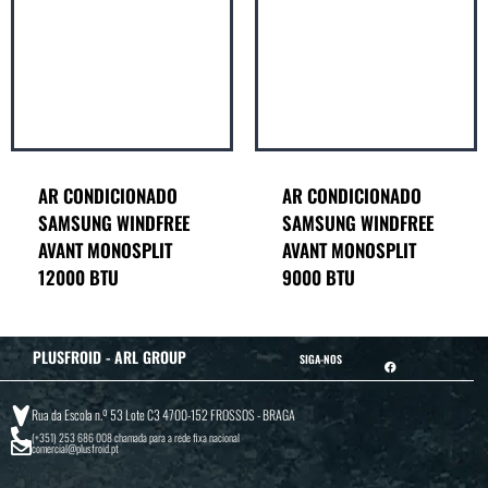
AR CONDICIONADO
AR CONDICIONADO
SAMSUNG WINDFREE
SAMSUNG WINDFREE
AVANT MONOSPLIT
AVANT MONOSPLIT
12000 BTU
9000 BTU
PLUSFROID - ARL GROUP
SIGA-NOS
Rua da Escola n.º 53 Lote C3 4700-152 FROSSOS - BRAGA
(+351) 253 686 008
chamada para a rede fixa nacional
comercial@plusfroid.pt