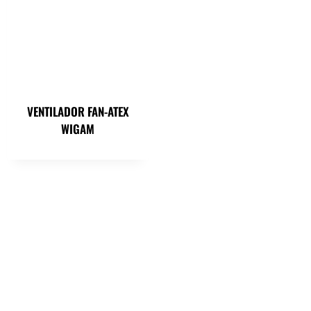
VENTILADOR FAN-ATEX
WIGAM
PLUSFROID - ARL GROUP
SIGA-NOS
Rua da Escola n.º 53 Lote C3 4700-152 FROSSOS - BRAGA
(+351) 253 686 008
chamada para a rede fixa nacional
comercial@plusfroid.pt
AR CONDICIONADO
EMPRESA
VENTILAÇÃO
QUEM SOMOS
REFRIGERAÇÃO
EVENTOS