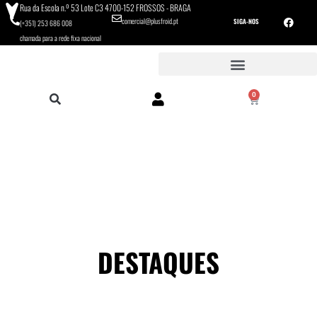
Rua da Escola n.º 53 Lote C3 4700-152 FROSSOS - BRAGA
comercial@plusfroid.pt
SIGA-NOS
(+351) 253 686 008
chamada para a rede fixa nacional
0
DESTAQUES