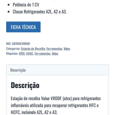
Potência de 1 CV
Classe Refrigerantes A2L, A2 e A3.
FICHA TÉCNICA
REF:
GRTRECVRRDF
Categorias:
Estação de Recolha
,
Ferramentas
,
Value
Etiquetas:
ATEX
,
AVAC
,
Ferramentas
,
Value
Descrição
Descrição
Estação de recolha Value VRDDF (atex) para refrigerantes
inflamáveis utilizada para recuperar refrigerantes HFC e
HCFC, incluindo A2L, A2 e A3.