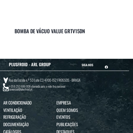
BOMBA DE VÁCUO VALUE GRTV15DN
PLUSFROID - ARL GROUP
SIGA-NOS
Rua da Escola n.º 53 Lote C3 4700-152 FROSSOS - BRAGA
(+351) 253 686 008
chamada para a rede fixa nacional
comercial@plusfroid.pt
AR CONDICIONADO
EMPRESA
VENTILAÇÃO
QUEM SOMOS
REFRIGERAÇÃO
EVENTOS
DOCUMENTAÇÃO
PUBLICAÇÕES
CATÁLOGOS
DESTAQUES