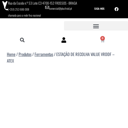
Rua da Escola n.º 53 Lote C3 4700-152 FROSSOS - BRAGA
comercial@plusfroid.pt
SIGA-NOS
(+351) 253 686 008
chamada para a rede fixa nacional
0
Home
/
Produtos
/
Ferramentas
/
ESTAÇÃO DE RECOLHA VALUE VRDDF –
ATEX