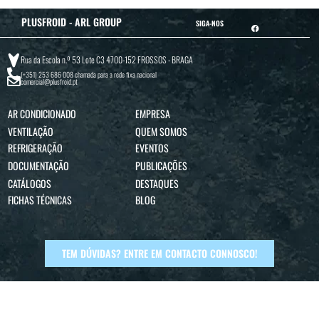
PLUSFROID - ARL GROUP
SIGA-NOS
Rua da Escola n.º 53 Lote C3 4700-152 FROSSOS - BRAGA
(+351) 253 686 008
chamada para a rede fixa nacional
comercial@plusfroid.pt
AR CONDICIONADO
EMPRESA
VENTILAÇÃO
QUEM SOMOS
REFRIGERAÇÃO
EVENTOS
DOCUMENTAÇÃO
PUBLICAÇÕES
CATÁLOGOS
DESTAQUES
FICHAS TÉCNICAS
BLOG
TEM DÚVIDAS? ENTRE EM CONTACTO CONNOSCO!