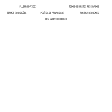
@
PLUSFROID
2023
TODOS OS DIREITOS RESERVADOS
TERMOS E CONDIÇÕES
POLÍTICA DE PRIVACIDADE
POLÍTICA DE COOKIES
DESENVOLVIDO POR
BTO
INICIAR SESSÃO
Inicie sessão ou registe-se no nosso site.
INICIAR SESSÃO