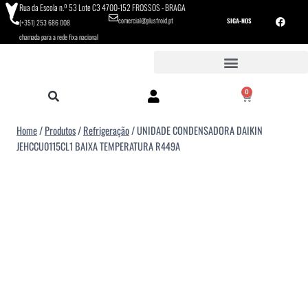
Rua da Escola n.º 53 Lote C3 4700-152 FROSSOS - BRAGA
comercial@plusfroid.pt
SIGA-NOS
(+351) 253 686 008
chamada para a rede fixa nacional
0
Home
/
Produtos
/
Refrigeração
/
UNIDADE CONDENSADORA DAIKIN
JEHCCU0115CL1 BAIXA TEMPERATURA R449A