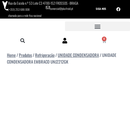
Rua da Escola n.º 53 Lote C3 4700-152 FROSSOS - BRAGA
comercial@plusfroid.pt
SIGA-NOS
(+351) 253 686 008
chamada para a rede fixa nacional
0
Home
/
Produtos
/
Refrigeração
/
UNIDADE CONDENSADORA
/
UNIDADE
CONDENSADORA EMBRACO UNJ2212GK