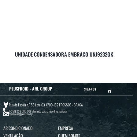
UNIDADE CONDENSADORA EMBRACO UNJ9232GK
PLUSFROID - ARL GROUP
SIGA-NOS
Rua da Escola n.º 53 Lote C3 4700-152 FROSSOS - BRAGA
(+351) 253 686 008
chamada para a rede fixa nacional
comercial@plusfroid.pt
AR CONDICIONADO
EMPRESA
VENTILAÇÃO
QUEM SOMOS