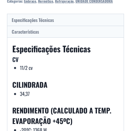
Categorias:
Embraco
,
Hermético
,
Refrigeração
,
UNIDADE CONDENSADORA
Especificações Técnicas
Características
Especificações Técnicas
CV
11/2 cv
CILINDRADA
34,37
RENDIMENTO (CALCULADO A TEMP.
EVAPORAÇÃO +45ºC)
-20ºC: 1368 W