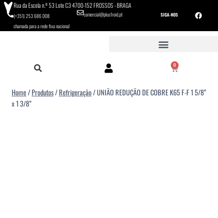
Rua da Escola n.º 53 Lote C3 4700-152 FROSSOS - BRAGA
comercial@plusfroid.pt
SIGA-NOS
(+351) 253 686 008
chamada para a rede fixa nacional
0
Home
/
Produtos
/
Refrigeração
/
UNIÃO REDUÇÃO DE COBRE K65 F-F 1 5/8”
x 1 3/8”