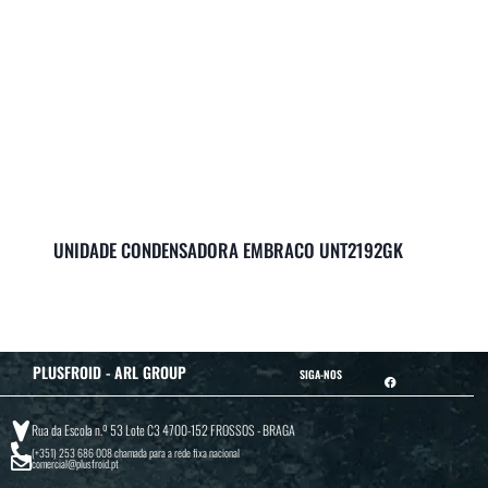
UNIDADE CONDENSADORA EMBRACO UNT2192GK
PLUSFROID - ARL GROUP
SIGA-NOS
Rua da Escola n.º 53 Lote C3 4700-152 FROSSOS - BRAGA
(+351) 253 686 008
chamada para a rede fixa nacional
comercial@plusfroid.pt