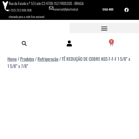
Rua da Escola n.º 53 Lote C3 4700-152 FROSSOS - BRAGA
comercial@plusfroid.pt
SIGA-NOS
(+351) 253 686 008
chamada para a rede fixa nacional
0
Home
/
Produtos
/
Refrigeração
/
TÊ REDUÇÃO DE COBRE K65 F-F-F 1 5/8” x
1 5/8” x 7/8”