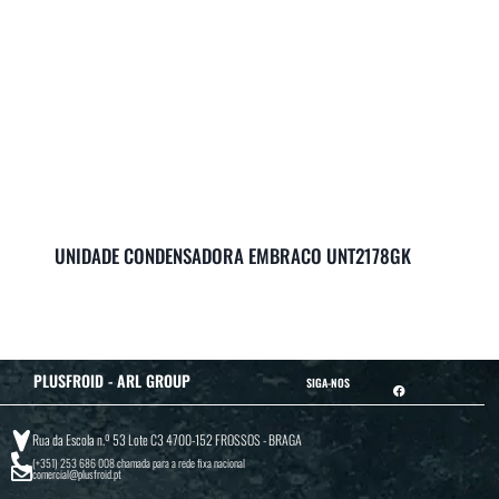
UNIDADE CONDENSADORA EMBRACO UNT2178GK
PLUSFROID - ARL GROUP
SIGA-NOS
Rua da Escola n.º 53 Lote C3 4700-152 FROSSOS - BRAGA
(+351) 253 686 008
chamada para a rede fixa nacional
comercial@plusfroid.pt