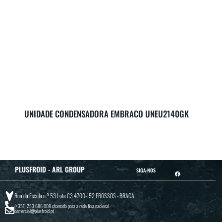
UNIDADE CONDENSADORA EMBRACO UNEU2140GK
PLUSFROID - ARL GROUP
SIGA-NOS
Rua da Escola n.º 53 Lote C3 4700-152 FROSSOS - BRAGA
(+351) 253 686 008
chamada para a rede fixa nacional
comercial@plusfroid.pt