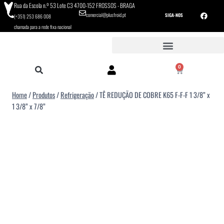
Rua da Escola n.º 53 Lote C3 4700-152 FROSSOS - BRAGA
comercial@plusfroid.pt
SIGA-NOS
(+351) 253 686 008
chamada para a rede fixa nacional
0
Home
/
Produtos
/
Refrigeração
/
TÊ REDUÇÃO DE COBRE K65 F-F-F 1 3/8” x
1 3/8” x 7/8”