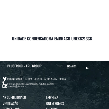
UNIDADE CONDENSADORA EMBRACO UNEK6213GK
PLUSFROID - ARL GROUP
SIGA-NOS
Rua da Escola n.º 53 Lote C3 4700-152 FROSSOS - BRAGA
(+351) 253 686 008
chamada para a rede fixa nacional
comercial@plusfroid.pt
AR CONDICIONADO
EMPRESA
VENTILAÇÃO
QUEM SOMOS
REFRIGERAÇÃO
EVENTOS