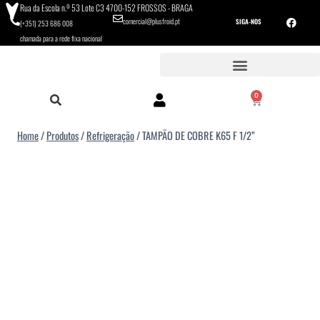
Rua da Escola n.º 53 Lote C3 4700-152 FROSSOS - BRAGA
comercial@plusfroid.pt
SIGA-NOS
(+351) 253 686 008
chamada para a rede fixa nacional
0
Home
/
Produtos
/
Refrigeração
/
TAMPÃO DE COBRE K65 F 1/2”