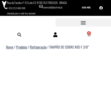
Rua da Escola n.º 53 Lote C3 4700-152 FROSSOS - BRAGA
comercial@plusfroid.pt
SIGA-NOS
(+351) 253 686 008
chamada para a rede fixa nacional
0
Home
/
Produtos
/
Refrigeração
/
TAMPÃO DE COBRE K65 F 3/8”