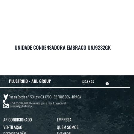
UNIDADE CONDENSADORA EMBRACO UNJ9232GK
PLUSFROID - ARL GROUP
SIGA-NOS
Rua da Escola n.º 53 Lote C3 4700-152 FROSSOS - BRAGA
(+351) 253 686 008
chamada para a rede fixa nacional
comercial@plusfroid.pt
AR CONDICIONADO
EMPRESA
VENTILAÇÃO
QUEM SOMOS
REFRIGERAÇÃO
EVENTOS