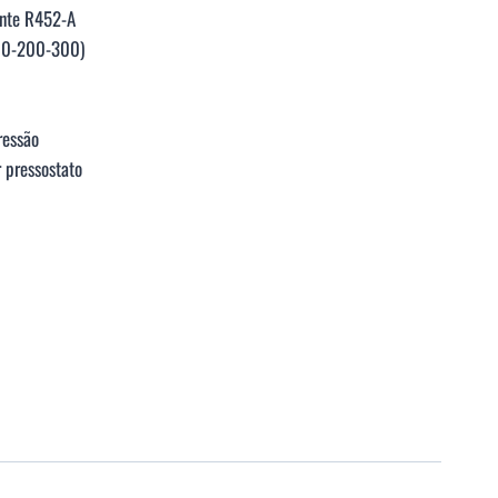
ante R452-A
100-200-300)
ressão
 pressostato