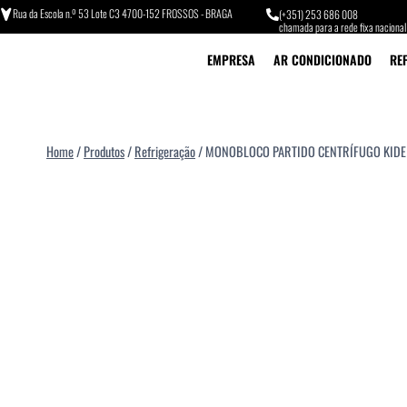
Rua da Escola n.º 53 Lote C3 4700-152 FROSSOS - BRAGA
(+351) 253 686 008
chamada para a rede fixa nacional
EMPRESA
AR CONDICIONADO
RE
Home
/
Produtos
/
Refrigeração
/
MONOBLOCO PARTIDO CENTRÍFUGO KIDE 