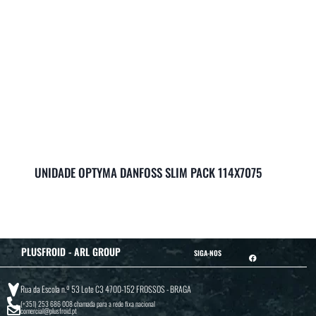
UNIDADE OPTYMA DANFOSS SLIM PACK 114X7075
PLUSFROID - ARL GROUP
SIGA-NOS
Rua da Escola n.º 53 Lote C3 4700-152 FROSSOS - BRAGA
(+351) 253 686 008
chamada para a rede fixa nacional
comercial@plusfroid.pt