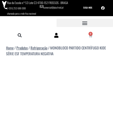
Rua da Escola n.º 53 Lote C3 4700-152 FROSSOS - BRAGA
comercial@plusfroid.pt
SIGA-NOS
(+351) 253 686 008
chamada para a rede fixa nacional
0
Home
/
Produtos
/
Refrigeração
/
MONOBLOCO PARTIDO CENTRÍFUGO KIDE
SÉRIE ESF TEMPERATURA NEGATIVA