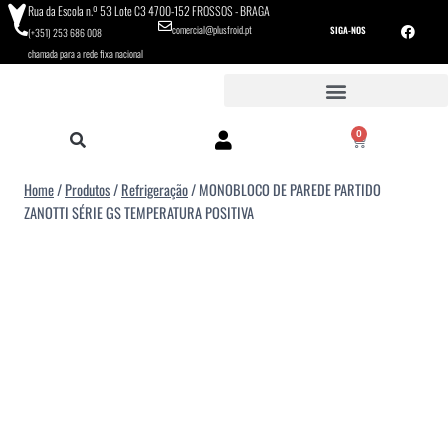
Rua da Escola n.º 53 Lote C3 4700-152 FROSSOS - BRAGA
comercial@plusfroid.pt
SIGA-NOS
(+351) 253 686 008
chamada para a rede fixa nacional
0
Home
/
Produtos
/
Refrigeração
/
MONOBLOCO DE PAREDE PARTIDO
ZANOTTI SÉRIE GS TEMPERATURA POSITIVA