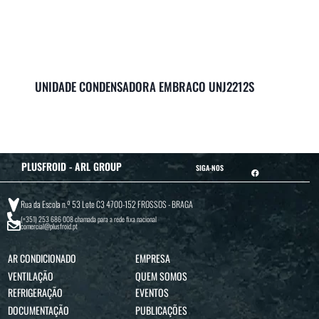
UNIDADE CONDENSADORA EMBRACO UNJ2212S
PLUSFROID - ARL GROUP
SIGA-NOS
Rua da Escola n.º 53 Lote C3 4700-152 FROSSOS - BRAGA
(+351) 253 686 008
chamada para a rede fixa nacional
comercial@plusfroid.pt
AR CONDICIONADO
EMPRESA
VENTILAÇÃO
QUEM SOMOS
REFRIGERAÇÃO
EVENTOS
DOCUMENTAÇÃO
PUBLICAÇÕES