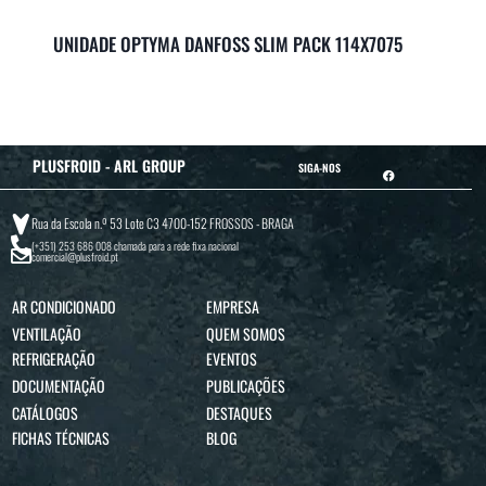
UNIDADE OPTYMA DANFOSS SLIM PACK 114X7075
PLUSFROID - ARL GROUP
SIGA-NOS
Rua da Escola n.º 53 Lote C3 4700-152 FROSSOS - BRAGA
(+351) 253 686 008
chamada para a rede fixa nacional
comercial@plusfroid.pt
AR CONDICIONADO
EMPRESA
VENTILAÇÃO
QUEM SOMOS
REFRIGERAÇÃO
EVENTOS
DOCUMENTAÇÃO
PUBLICAÇÕES
CATÁLOGOS
DESTAQUES
FICHAS TÉCNICAS
BLOG