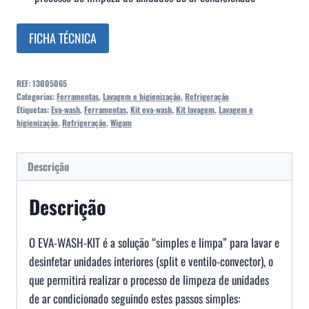
FICHA TÉCNICA
REF:
13005065
Categorias:
Ferramentas
,
Lavagem e higienização
,
Refrigeração
Etiquetas:
Eva-wash
,
Ferramentas
,
Kit eva-wash
,
Kit lavagem
,
Lavagem e
higienização
,
Refrigeração
,
Wigam
Descrição
Descrição
O EVA-WASH-KIT é a solução “simples e limpa” para lavar e
desinfetar unidades interiores (split e ventilo-convector), o
que permitirá realizar o processo de limpeza de unidades
de ar condicionado seguindo estes passos simples: