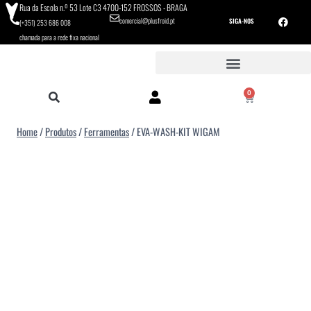
Rua da Escola n.º 53 Lote C3 4700-152 FROSSOS - BRAGA
comercial@plusfroid.pt
SIGA-NOS
(+351) 253 686 008
chamada para a rede fixa nacional
0
Home
/
Produtos
/
Ferramentas
/
EVA-WASH-KIT WIGAM