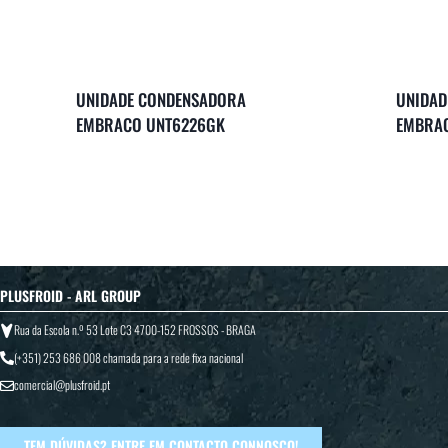
UNIDADE CONDENSADORA
UNIDAD
EMBRACO UNT6226GK
EMBRA
PLUSFROID - ARL GROUP
Rua da Escola n.º 53 Lote C3 4700-152 FROSSOS - BRAGA
(+351) 253 686 008
chamada para a rede fixa nacional
comercial@plusfroid.pt
TEM DÚVIDAS? ENTRE EM CONTACTO CONNOSCO!