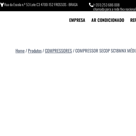
Rua da Escola n.º 53 Lote C3 4700-152 FROSSOS - BRAGA
(+351) 253 686 008
chamada para a rede fixa nacional
EMPRESA
AR CONDICIONADO
RE
Home
/
Produtos
/
COMPRESSORES
/
COMPRESSOR SECOP SC18MNX MÉDI