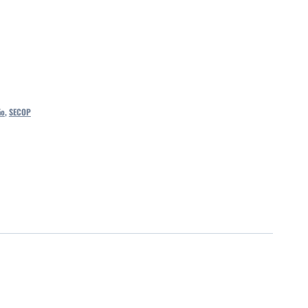
ão
,
SECOP