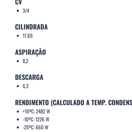
CV
3/4
CILINDRADA
17,69
ASPIRAÇÃO
8,2
DESCARGA
6,2
RENDIMENTO (CALCULADO A TEMP. CONDEN
+10ºC: 2482 W
-10ºC: 1226 W
-25ºC: 660 W