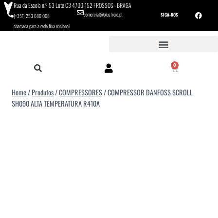
Rua da Escola n.º 53 Lote C3 4700-152 FROSSOS - BRAGA
comercial@plusfroid.pt
SIGA-NOS
(+351) 253 686 008
chamada para a rede fixa nacional
0
Home
/
Produtos
/
COMPRESSORES
/
COMPRESSOR DANFOSS SCROLL
SH090 ALTA TEMPERATURA R410A