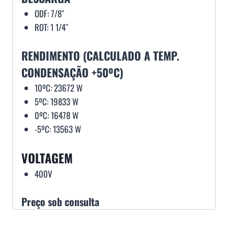
ODF: 7/8″
ROT: 1 1/4″
RENDIMENTO (CALCULADO A TEMP.
CONDENSAÇÃO +50ºC)
10ºC: 23672 W
5ºC: 19833 W
0ºC: 16478 W
-5ºC: 13563 W
VOLTAGEM
400V
Preço sob consulta