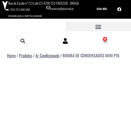
Rua da Escola n.º 53 Lote C3 4700-152 FROSSOS - BRAGA
comercial@plusfroid.pt
SIGA-NOS
(+351) 253 686 008
chamada para a rede fixa nacional
0
Home
/
Produtos
/
Ar Condicionado
/
BOMBA DE CONDENSADOS MINI P16