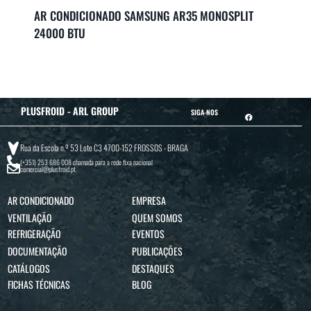
AR CONDICIONADO SAMSUNG AR35 MONOSPLIT
24000 BTU
PLUSFROID - ARL GROUP
SIGA-NOS
Rua da Escola n.º 53 Lote C3 4700-152 FROSSOS - BRAGA
(+351) 253 686 008
chamada para a rede fixa nacional
comercial@plusfroid.pt
AR CONDICIONADO
EMPRESA
VENTILAÇÃO
QUEM SOMOS
REFRIGERAÇÃO
EVENTOS
DOCUMENTAÇÃO
PUBLICAÇÕES
CATÁLOGOS
DESTAQUES
FICHAS TÉCNICAS
BLOG