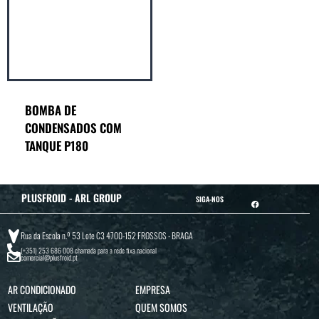
BOMBA DE
CONDENSADOS COM
TANQUE P180
PLUSFROID - ARL GROUP
SIGA-NOS
Rua da Escola n.º 53 Lote C3 4700-152 FROSSOS - BRAGA
(+351) 253 686 008
chamada para a rede fixa nacional
comercial@plusfroid.pt
AR CONDICIONADO
EMPRESA
VENTILAÇÃO
QUEM SOMOS