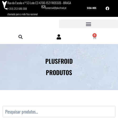
Rua da Escola n.º 53 Lote C3 4700-152 FROSSOS - BRAGA
comercial@plusfroid.pt
SIGA-NOS
(+351) 253 686 008
chamada para a rede fixa nacional
0
PLUSFROID
PRODUTOS