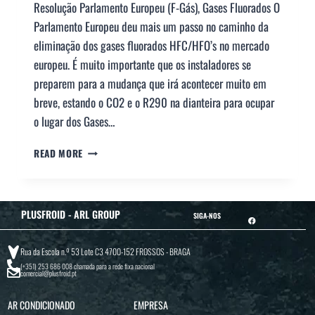
Resolução Parlamento Europeu (F-Gás), Gases Fluorados O
Parlamento Europeu deu mais um passo no caminho da
eliminação dos gases fluorados HFC/HFO’s no mercado
europeu. É muito importante que os instaladores se
preparem para a mudança que irá acontecer muito em
breve, estando o CO2 e o R290 na dianteira para ocupar
o lugar dos Gases…
READ MORE
PLUSFROID - ARL GROUP
SIGA-NOS
Rua da Escola n.º 53 Lote C3 4700-152 FROSSOS - BRAGA
(+351) 253 686 008
chamada para a rede fixa nacional
comercial@plusfroid.pt
AR CONDICIONADO
EMPRESA