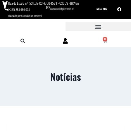
Rua da Escola n.º 53 Lote C3 4700-152 FROSSOS - BRAGA
comercial@plusfroid.pt
SIGA-NOS
(+351) 253 686 008
chamada para a rede fixa nacional
0
Notícias