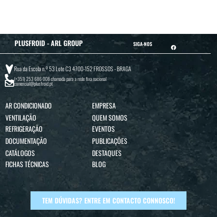
PLUSFROID - ARL GROUP
SIGA-NOS
Rua da Escola n.º 53 Lote C3 4700-152 FROSSOS - BRAGA
(+351) 253 686 008
chamada para a rede fixa nacional
comercial@plusfroid.pt
AR CONDICIONADO
EMPRESA
VENTILAÇÃO
QUEM SOMOS
REFRIGERAÇÃO
EVENTOS
DOCUMENTAÇÃO
PUBLICAÇÕES
CATÁLOGOS
DESTAQUES
FICHAS TÉCNICAS
BLOG
TEM DÚVIDAS? ENTRE EM CONTACTO CONNOSCO!