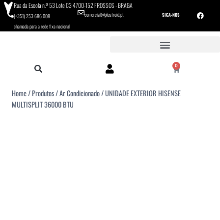
Rua da Escola n.º 53 Lote C3 4700-152 FROSSOS - BRAGA
comercial@plusfroid.pt
SIGA-NOS
(+351) 253 686 008
chamada para a rede fixa nacional
0
Home
/
Produtos
/
Ar Condicionado
/
UNIDADE EXTERIOR HISENSE
MULTISPLIT 36000 BTU