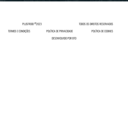
@
PLUSFROID
2023
TODOS OS DIREITOS RESERVADOS
TERMOS E CONDIÇÕES
POLÍTICA DE PRIVACIDADE
POLÍTICA DE COOKIES
DESENVOLVIDO POR
BTO
INICIAR SESSÃO
Inicie sessão ou registe-se no nosso site.