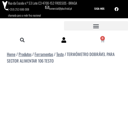
Rua da Escola n.º 53 Lote C3 4700-152 FROSSOS - BRAGA
comercial@plusfroid.pt
SIGA-NOS
(+351) 253 686 008
chamada para a rede fixa nacional
0
Home
/
Produtos
/
Ferramentas
/
Testo
/
TERMÓMETRO DOBRÁVEL PARA
SECTOR ALIMENTAR 106 TESTO