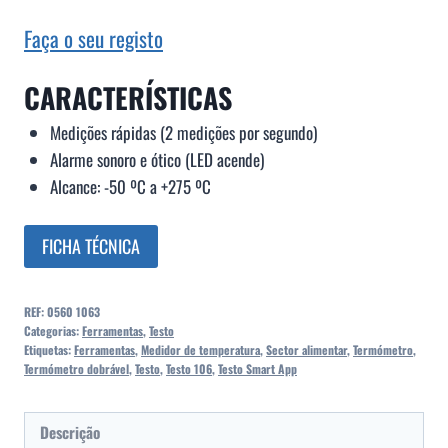
Faça o seu registo
CARACTERÍSTICAS
Medições rápidas (2 medições por segundo)
Alarme sonoro e ótico (LED acende)
Alcance: -50 ºC a +275 ºC
FICHA TÉCNICA
REF:
0560 1063
Categorias:
Ferramentas
,
Testo
Etiquetas:
Ferramentas
,
Medidor de temperatura
,
Sector alimentar
,
Termómetro
,
Termómetro dobrável
,
Testo
,
Testo 106
,
Testo Smart App
Descrição