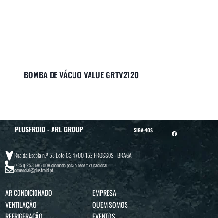
BOMBA DE VÁCUO VALUE GRTV2120
PLUSFROID - ARL GROUP
SIGA-NOS
Rua da Escola n.º 53 Lote C3 4700-152 FROSSOS - BRAGA
(+351) 253 686 008
chamada para a rede fixa nacional
comercial@plusfroid.pt
AR CONDICIONADO
EMPRESA
VENTILAÇÃO
QUEM SOMOS
REFRIGERAÇÃO
EVENTOS