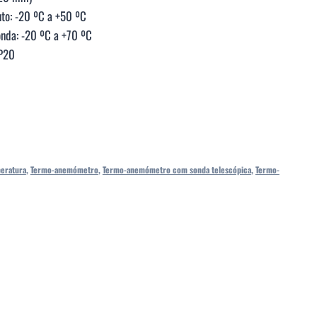
to: -20 ºC a +50 ºC
C a +70 ºC
IP20
eratura
,
Termo-anemómetro
,
Termo-anemómetro com sonda telescópica
,
Termo-