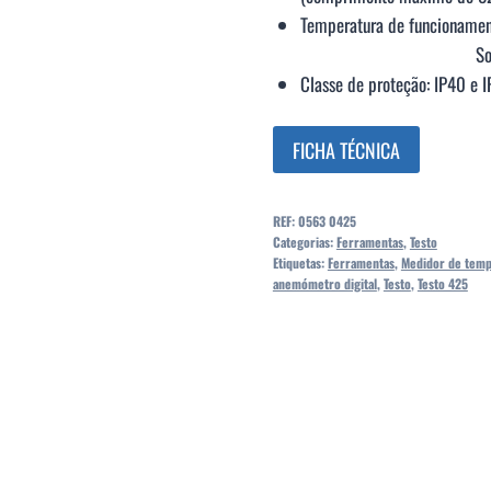
Temperatura de funcionamen
Sonda: -20 º
Classe de proteção: IP40 e 
FICHA TÉCNICA
REF:
0563 0425
Categorias:
Ferramentas
,
Testo
Etiquetas:
Ferramentas
,
Medidor de temp
anemómetro digital
,
Testo
,
Testo 425