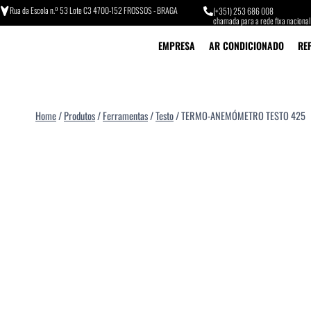
Rua da Escola n.º 53 Lote C3 4700-152 FROSSOS - BRAGA
(+351) 253 686 008
chamada para a rede fixa nacional
EMPRESA
AR CONDICIONADO
RE
Home
/
Produtos
/
Ferramentas
/
Testo
/
TERMO-ANEMÓMETRO TESTO 425