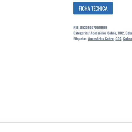
FICHA TÉCNICA
REF:
K5301007000000
Categorias:
Acessórios Cobre
,
CO2
,
Cob
Etiquetas:
Acessórios Cobre
,
CO2
,
Cobre