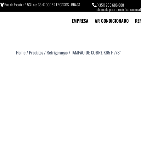
Rua da Escola n.º 53 Lote C3 4700-152 FROSSOS - BRAGA
(+351) 253 686 008
chamada para a rede fixa nacional
EMPRESA
AR CONDICIONADO
RE
Home
/
Produtos
/
Refrigeração
/
TAMPÃO DE COBRE K65 F 7/8”