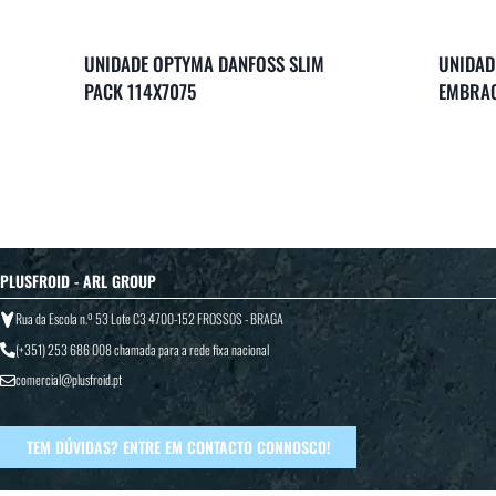
UNIDADE OPTYMA DANFOSS SLIM
UNIDAD
PACK 114X7075
EMBRAC
PLUSFROID - ARL GROUP
Rua da Escola n.º 53 Lote C3 4700-152 FROSSOS - BRAGA
(+351) 253 686 008
chamada para a rede fixa nacional
comercial@plusfroid.pt
TEM DÚVIDAS? ENTRE EM CONTACTO CONNOSCO!