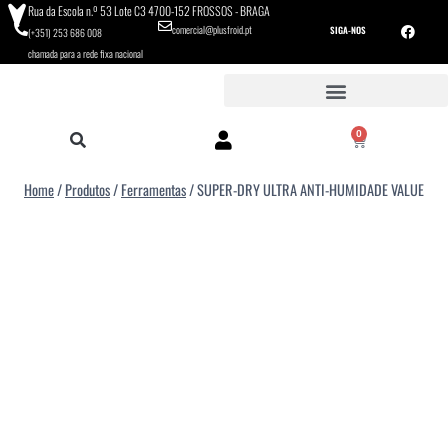
Rua da Escola n.º 53 Lote C3 4700-152 FROSSOS - BRAGA
comercial@plusfroid.pt
SIGA-NOS
(+351) 253 686 008
chamada para a rede fixa nacional
0
Home
/
Produtos
/
Ferramentas
/
SUPER-DRY ULTRA ANTI-HUMIDADE VALUE