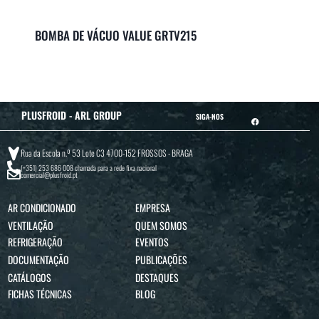
BOMBA DE VÁCUO VALUE GRTV215
PLUSFROID - ARL GROUP
SIGA-NOS
Rua da Escola n.º 53 Lote C3 4700-152 FROSSOS - BRAGA
(+351) 253 686 008
chamada para a rede fixa nacional
comercial@plusfroid.pt
AR CONDICIONADO
EMPRESA
VENTILAÇÃO
QUEM SOMOS
REFRIGERAÇÃO
EVENTOS
DOCUMENTAÇÃO
PUBLICAÇÕES
CATÁLOGOS
DESTAQUES
FICHAS TÉCNICAS
BLOG