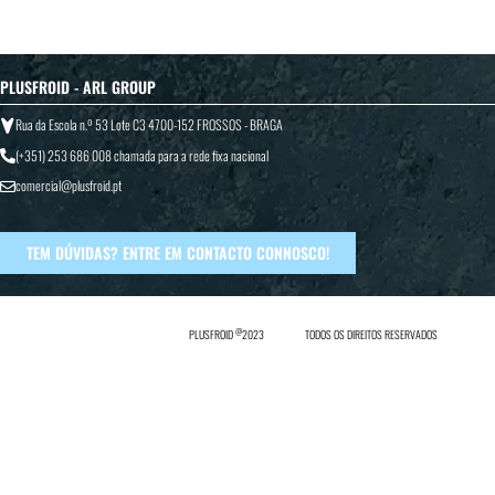
PLUSFROID - ARL GROUP
Rua da Escola n.º 53 Lote C3 4700-152 FROSSOS - BRAGA
(+351) 253 686 008
chamada para a rede fixa nacional
comercial@plusfroid.pt
TEM DÚVIDAS? ENTRE EM CONTACTO CONNOSCO!
@
PLUSFROID
2023
TODOS OS DIREITOS RESERVADOS