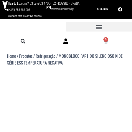
Rua da Escola n.º 53 Lote C3 4700-152 FROSSOS - BRAGA
comercial@plusfroid.pt
SIGA-NOS
(+351) 253 686 008
chamada para a rede fixa nacional
0
Home
/
Produtos
/
Refrigeração
/
MONOBLOCO PARTIDO SILENCIOSO KIDE
SÉRIE ESS TEMPERATURA NEGATIVA