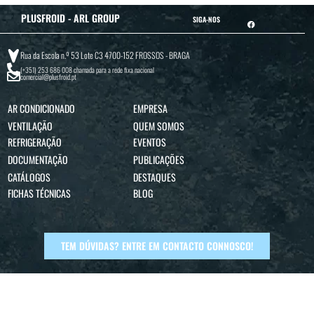
PLUSFROID - ARL GROUP
SIGA-NOS
Rua da Escola n.º 53 Lote C3 4700-152 FROSSOS - BRAGA
(+351) 253 686 008
chamada para a rede fixa nacional
comercial@plusfroid.pt
AR CONDICIONADO
EMPRESA
VENTILAÇÃO
QUEM SOMOS
REFRIGERAÇÃO
EVENTOS
DOCUMENTAÇÃO
PUBLICAÇÕES
CATÁLOGOS
DESTAQUES
FICHAS TÉCNICAS
BLOG
TEM DÚVIDAS? ENTRE EM CONTACTO CONNOSCO!