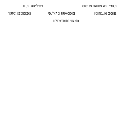
@
PLUSFROID
2023
TODOS OS DIREITOS RESERVADOS
TERMOS E CONDIÇÕES
POLÍTICA DE PRIVACIDADE
POLÍTICA DE COOKIES
DESENVOLVIDO POR
BTO
INICIAR SESSÃO
Inicie sessão ou registe-se no nosso site.
INICIAR SESSÃO