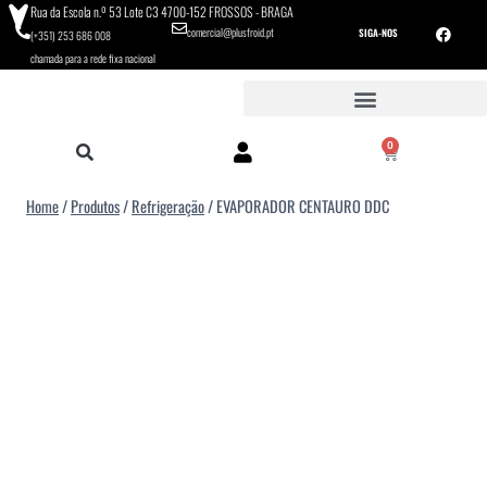
Rua da Escola n.º 53 Lote C3 4700-152 FROSSOS - BRAGA
comercial@plusfroid.pt
SIGA-NOS
(+351) 253 686 008
chamada para a rede fixa nacional
0
Home
/
Produtos
/
Refrigeração
/
EVAPORADOR CENTAURO DDC