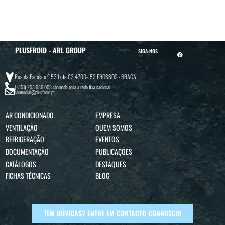
PLUSFROID - ARL GROUP
SIGA-NOS
Rua da Escola n.º 53 Lote C3 4700-152 FROSSOS - BRAGA
(+351) 253 686 008
chamada para a rede fixa nacional
comercial@plusfroid.pt
AR CONDICIONADO
EMPRESA
VENTILAÇÃO
QUEM SOMOS
REFRIGERAÇÃO
EVENTOS
DOCUMENTAÇÃO
PUBLICAÇÕES
CATÁLOGOS
DESTAQUES
FICHAS TÉCNICAS
BLOG
TEM DÚVIDAS? ENTRE EM CONTACTO CONNOSCO!