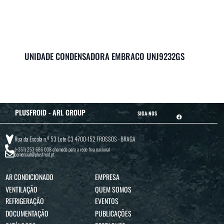
UNIDADE CONDENSADORA EMBRACO UNJ9232GS
PLUSFROID - ARL GROUP
SIGA-NOS
Rua da Escola n.º 53 Lote C3 4700-152 FROSSOS - BRAGA
(+351) 253 686 008
chamada para a rede fixa nacional
comercial@plusfroid.pt
AR CONDICIONADO
EMPRESA
VENTILAÇÃO
QUEM SOMOS
REFRIGERAÇÃO
EVENTOS
DOCUMENTAÇÃO
PUBLICAÇÕES