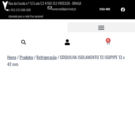
Rua da Escola n.º 53 Lote C3 4700-152 FROSSOS - BRAGA
comercial@plusfroid.pt
SIGA-NOS
(+351) 253 686 008
chamada para a rede fixa nacional
0
Home
/
Produtos
/
Refrigeração
/
COQUILHA ISOLAMENTO TC ISOPIPE 13 x
42 mm