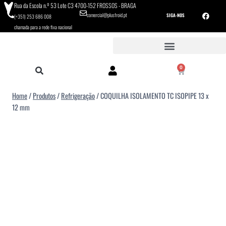
Rua da Escola n.º 53 Lote C3 4700-152 FROSSOS - BRAGA
comercial@plusfroid.pt
SIGA-NOS
(+351) 253 686 008
chamada para a rede fixa nacional
0
Home
/
Produtos
/
Refrigeração
/
COQUILHA ISOLAMENTO TC ISOPIPE 13 x
12 mm