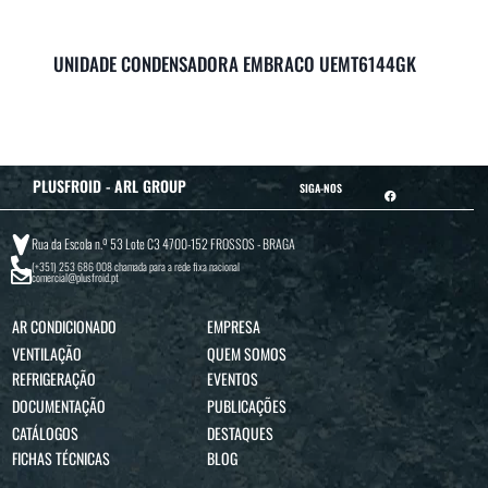
UNIDADE CONDENSADORA EMBRACO UEMT6144GK
PLUSFROID - ARL GROUP
SIGA-NOS
Rua da Escola n.º 53 Lote C3 4700-152 FROSSOS - BRAGA
(+351) 253 686 008
chamada para a rede fixa nacional
comercial@plusfroid.pt
AR CONDICIONADO
EMPRESA
VENTILAÇÃO
QUEM SOMOS
REFRIGERAÇÃO
EVENTOS
DOCUMENTAÇÃO
PUBLICAÇÕES
CATÁLOGOS
DESTAQUES
FICHAS TÉCNICAS
BLOG