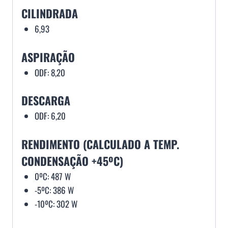
CILINDRADA
6,93
ASPIRAÇÃO
ODF: 8,20
DESCARGA
ODF: 6,20
RENDIMENTO (CALCULADO A TEMP.
CONDENSAÇÃO +45ºC)
0ºC: 487 W
-5ºC: 386 W
-10ºC: 302 W