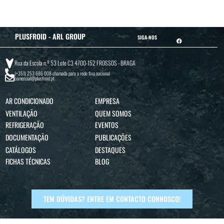
PLUSFROID - ARL GROUP
SIGA-NOS
Rua da Escola n.º 53 Lote C3 4700-152 FROSSOS - BRAGA
(+351) 253 686 008
chamada para a rede fixa nacional
comercial@plusfroid.pt
AR CONDICIONADO
EMPRESA
VENTILAÇÃO
QUEM SOMOS
REFRIGERAÇÃO
EVENTOS
DOCUMENTAÇÃO
PUBLICAÇÕES
CATÁLOGOS
DESTAQUES
FICHAS TÉCNICAS
BLOG
TEM DÚVIDAS? ENTRE EM CONTACTO CONNOSCO!