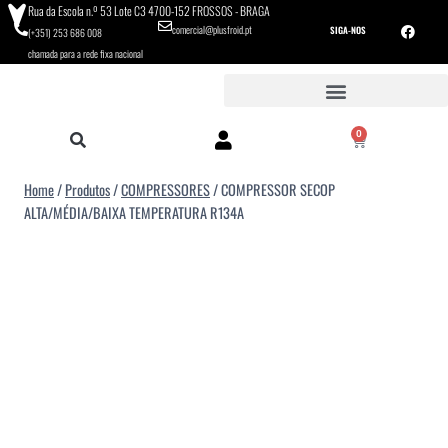
Rua da Escola n.º 53 Lote C3 4700-152 FROSSOS - BRAGA
comercial@plusfroid.pt
SIGA-NOS
(+351) 253 686 008
chamada para a rede fixa nacional
0
Home
/
Produtos
/
COMPRESSORES
/
COMPRESSOR SECOP
ALTA/MÉDIA/BAIXA TEMPERATURA R134A