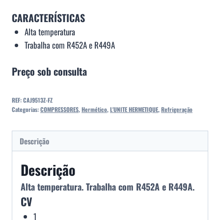
CARACTERÍSTICAS
Alta temperatura
Trabalha com R452A e R449A
Preço sob consulta
REF:
CAJ9513Z-FZ
Categorias:
COMPRESSORES
,
Hermético
,
L'UNITE HERMETIQUE
,
Refrigeração
Descrição
Descrição
Alta temperatura. Trabalha com R452A e R449A.
CV
1