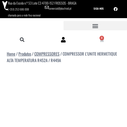
Rua da Escola n.º 53 Lote C3 4700-152 FROSSOS - BRAGA
comercial@plusfroid.pt
SIGA-NOS
(+351) 253 686 008
chamada para a rede fixa nacional
0
Home
/
Produtos
/
COMPRESSORES
/
COMPRESSOR L’UNITE HERMETIQUE
ALTA TEMPERATURA R452A / R449A