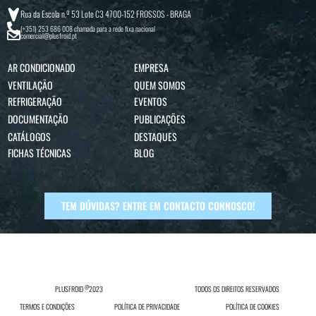
Rua da Escola n.º 53 Lote C3 4700-152 FROSSOS - BRAGA
(+351) 253 686 008
chamada para a rede fixa nacional
comercial@plusfroid.pt
AR CONDICIONADO
EMPRESA
VENTILAÇÃO
QUEM SOMOS
REFRIGERAÇÃO
EVENTOS
DOCUMENTAÇÃO
PUBLICAÇÕES
CATÁLOGOS
DESTAQUES
FICHAS TÉCNICAS
BLOG
TEM DÚVIDAS? ENTRE EM CONTACTO CONNOSCO!
@
PLUSFROID
2023
TODOS OS DIREITOS RESERVADOS
TERMOS E CONDIÇÕES
POLÍTICA DE PRIVACIDADE
POLÍTICA DE COOKIES