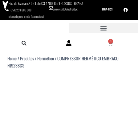
Rua da Escola n.º 53 Lote C3 4700-152 FROSSOS - BRAGA
comercial@plusfroid.pt
SIGA-NOS
(+351) 253 686 008
chamada para a rede fixa nacional
0
Home
/
Produtos
/
Hermético
/
COMPRESSOR HERMÉTICO EMBRACO
NJ9238GS