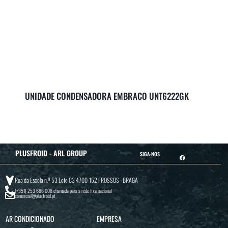
UNIDADE CONDENSADORA EMBRACO UNT6222GK
PLUSFROID - ARL GROUP
SIGA-NOS
Rua da Escola n.º 53 Lote C3 4700-152 FROSSOS - BRAGA
(+351) 253 686 008
chamada para a rede fixa nacional
comercial@plusfroid.pt
AR CONDICIONADO
EMPRESA