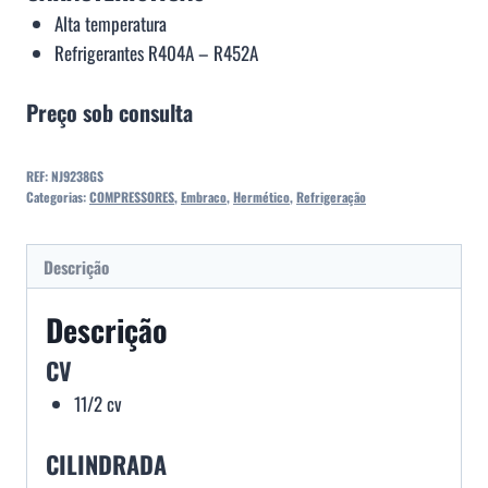
Alta temperatura
Refrigerantes R404A – R452A
Preço sob consulta
REF:
NJ9238GS
Categorias:
COMPRESSORES
,
Embraco
,
Hermético
,
Refrigeração
Descrição
Descrição
CV
11/2 cv
CILINDRADA