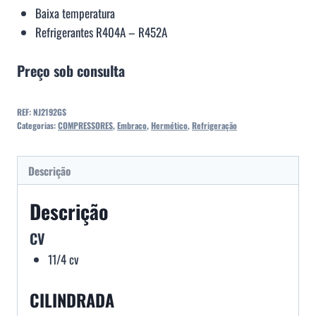
Baixa temperatura
Refrigerantes R404A – R452A
Preço sob consulta
REF:
NJ2192GS
Categorias:
COMPRESSORES
,
Embraco
,
Hermético
,
Refrigeração
Descrição
Descrição
CV
11/4 cv
CILINDRADA