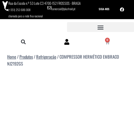
Rua da Escola n.º 53 Lote C3 4700-152 FROSSOS - BRAGA
comercial@plusfroid.pt
SIGA-NOS
(+351) 253 686 008
chamada para a rede fixa nacional
0
Home
/
Produtos
/
Refrigeração
/
COMPRESSOR HERMÉTICO EMBRACO
NJ2192GS