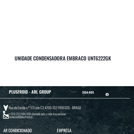
UNIDADE CONDENSADORA EMBRACO UNT6222GK
PLUSFROID - ARL GROUP
SIGA-NOS
Rua da Escola n.º 53 Lote C3 4700-152 FROSSOS - BRAGA
(+351) 253 686 008
chamada para a rede fixa nacional
comercial@plusfroid.pt
AR CONDICIONADO
EMPRESA