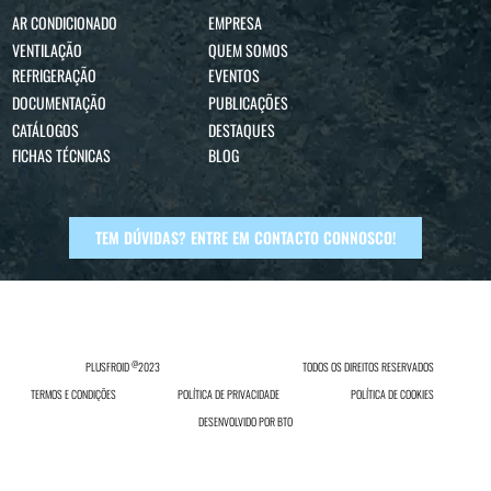
AR CONDICIONADO
EMPRESA
VENTILAÇÃO
QUEM SOMOS
REFRIGERAÇÃO
EVENTOS
DOCUMENTAÇÃO
PUBLICAÇÕES
CATÁLOGOS
DESTAQUES
FICHAS TÉCNICAS
BLOG
TEM DÚVIDAS? ENTRE EM CONTACTO CONNOSCO!
@
PLUSFROID
2023
TODOS OS DIREITOS RESERVADOS
TERMOS E CONDIÇÕES
POLÍTICA DE PRIVACIDADE
POLÍTICA DE COOKIES
DESENVOLVIDO POR
BTO