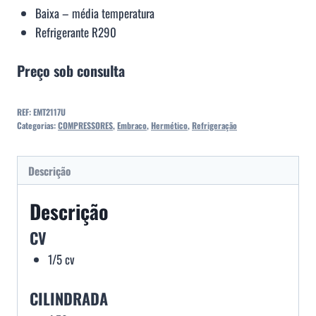
Baixa – média temperatura
Refrigerante R290
Preço sob consulta
REF:
EMT2117U
Categorias:
COMPRESSORES
,
Embraco
,
Hermético
,
Refrigeração
Descrição
Descrição
CV
1/5 cv
CILINDRADA