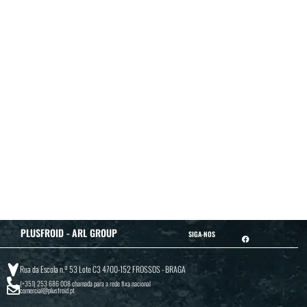
PLUSFROID - ARL GROUP
SIGA-NOS
Rua da Escola n.º 53 Lote C3 4700-152 FROSSOS - BRAGA
(+351) 253 686 008
chamada para a rede fixa nacional
comercial@plusfroid.pt