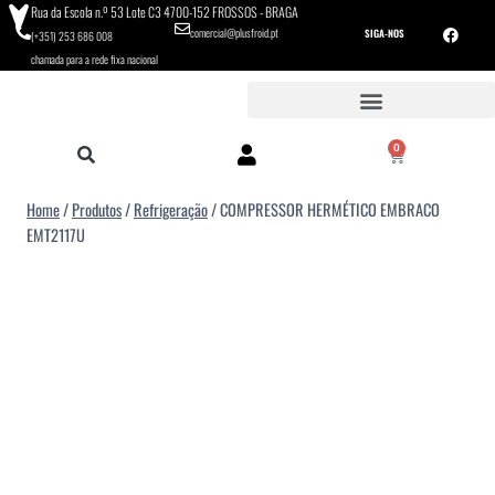
Rua da Escola n.º 53 Lote C3 4700-152 FROSSOS - BRAGA
comercial@plusfroid.pt
SIGA-NOS
(+351) 253 686 008
chamada para a rede fixa nacional
0
Home
/
Produtos
/
Refrigeração
/
COMPRESSOR HERMÉTICO EMBRACO
EMT2117U