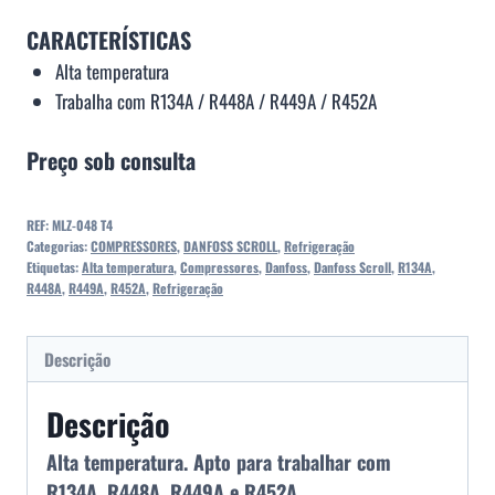
CARACTERÍSTICAS
Alta temperatura
Trabalha com R134A / R448A / R449A / R452A
Preço sob consulta
REF:
MLZ-048 T4
Categorias:
COMPRESSORES
,
DANFOSS SCROLL
,
Refrigeração
Etiquetas:
Alta temperatura
,
Compressores
,
Danfoss
,
Danfoss Scroll
,
R134A
,
R448A
,
R449A
,
R452A
,
Refrigeração
Descrição
Descrição
Alta temperatura. Apto para trabalhar com
R134A, R448A, R449A e R452A.