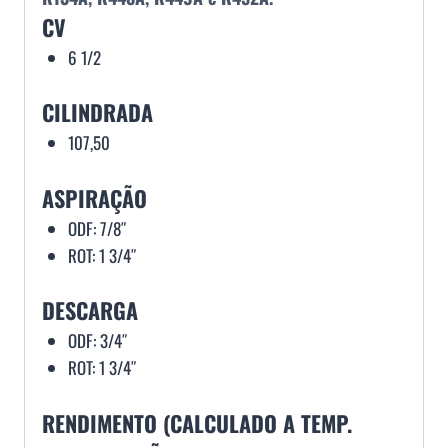
CV
6 1/2
CILINDRADA
107,50
ASPIRAÇÃO
ODF: 7/8″
ROT: 1 3/4″
DESCARGA
ODF: 3/4″
ROT: 1 3/4″
RENDIMENTO (CALCULADO A TEMP.