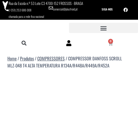
Rua da Escola n.º 53 Lote C3 4700-152 FROSSOS - BRAGA
comercial@plusfroid.pt
SIGA-NOS
(+351) 253 686 008
chamada para a rede fixa nacional
0
Home
/
Produtos
/
COMPRESSORES
/
COMPRESSOR DANFOSS SCROLL
MLZ-048 T4 ALTA TEMPERATURA R134A/R448A/R449A/R452A