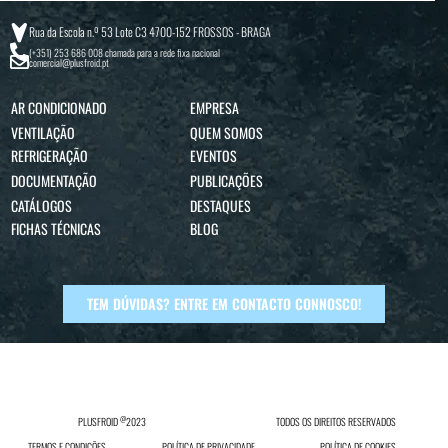
Rua da Escola n.º 53 Lote C3 4700-152 FROSSOS - BRAGA
(+351) 253 686 008
chamada para a rede fixa nacional
comercial@plusfroid.pt
AR CONDICIONADO
EMPRESA
VENTILAÇÃO
QUEM SOMOS
REFRIGERAÇÃO
EVENTOS
DOCUMENTAÇÃO
PUBLICAÇÕES
CATÁLOGOS
DESTAQUES
FICHAS TÉCNICAS
BLOG
TEM DÚVIDAS? ENTRE EM CONTACTO CONNOSCO!
@
PLUSFROID
2023
TODOS OS DIREITOS RESERVADOS
TERMOS E CONDIÇÕES
POLÍTICA DE PRIVACIDADE
POLÍTICA DE COOKIES