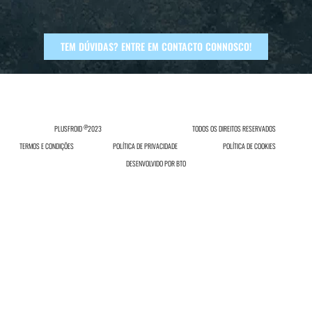
TEM DÚVIDAS? ENTRE EM CONTACTO CONNOSCO!
@
PLUSFROID
2023
TODOS OS DIREITOS RESERVADOS
TERMOS E CONDIÇÕES
POLÍTICA DE PRIVACIDADE
POLÍTICA DE COOKIES
DESENVOLVIDO POR
BTO
INICIAR SESSÃO
Inicie sessão ou registe-se no nosso site.