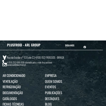
PLUSFROID - ARL GROUP
SIGA-NOS
Rua da Escola n.º 53 Lote C3 4700-152 FROSSOS - BRAGA
(+351) 253 686 008
chamada para a rede fixa nacional
comercial@plusfroid.pt
AR CONDICIONADO
EMPRESA
VENTILAÇÃO
QUEM SOMOS
REFRIGERAÇÃO
EVENTOS
DOCUMENTAÇÃO
PUBLICAÇÕES
CATÁLOGOS
DESTAQUES
FICHAS TÉCNICAS
BLOG