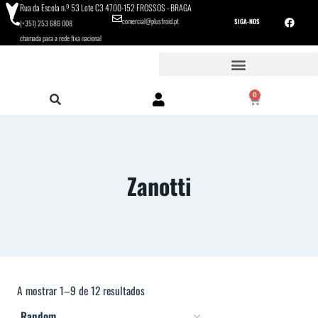
Rua da Escola n.º 53 Lote C3 4700-152 FROSSOS - BRAGA
comercial@plusfroid.pt
SIGA-NOS
(+351) 253 686 008
chamada para a rede fixa nacional
0
Zanotti
A mostrar 1–9 de 12 resultados