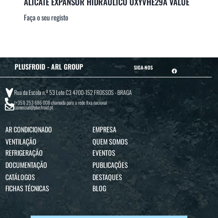
ALICATE EXPANSOR HIDRÁULICO OXYVHE29A VALUE
Faça o seu registo
PLUSFROID - ARL GROUP
SIGA-NOS
Rua da Escola n.º 53 Lote C3 4700-152 FROSSOS - BRAGA
(+351) 253 686 008
chamada para a rede fixa nacional
comercial@plusfroid.pt
AR CONDICIONADO
EMPRESA
VENTILAÇÃO
QUEM SOMOS
REFRIGERAÇÃO
EVENTOS
DOCUMENTAÇÃO
PUBLICAÇÕES
CATÁLOGOS
DESTAQUES
FICHAS TÉCNICAS
BLOG