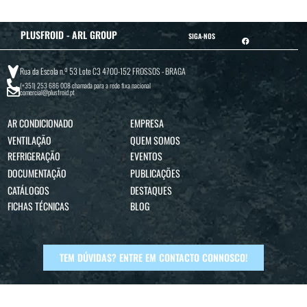
PLUSFROID - ARL GROUP
SIGA-NOS
Rua da Escola n.º 53 Lote C3 4700-152 FROSSOS - BRAGA
(+351) 253 686 008
chamada para a rede fixa nacional
comercial@plusfroid.pt
AR CONDICIONADO
EMPRESA
VENTILAÇÃO
QUEM SOMOS
REFRIGERAÇÃO
EVENTOS
DOCUMENTAÇÃO
PUBLICAÇÕES
CATÁLOGOS
DESTAQUES
FICHAS TÉCNICAS
BLOG
TEM DÚVIDAS? ENTRE EM CONTACTO CONNOSCO!