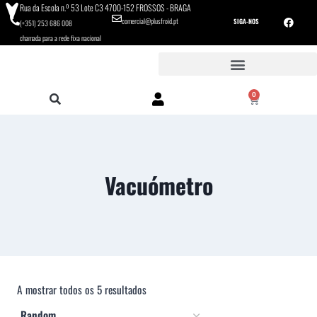
Rua da Escola n.º 53 Lote C3 4700-152 FROSSOS - BRAGA
comercial@plusfroid.pt
SIGA-NOS
(+351) 253 686 008
chamada para a rede fixa nacional
0
Vacuómetro
A mostrar todos os 5 resultados