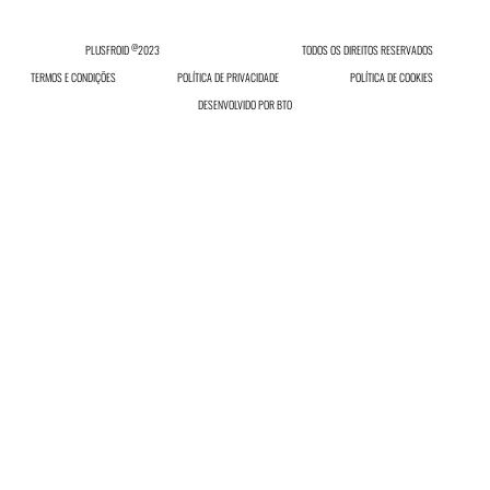
@
PLUSFROID
2023
TODOS OS DIREITOS RESERVADOS
TERMOS E CONDIÇÕES
POLÍTICA DE PRIVACIDADE
POLÍTICA DE COOKIES
DESENVOLVIDO POR
BTO
INICIAR SESSÃO
Inicie sessão ou registe-se no nosso site.
INICIAR SESSÃO