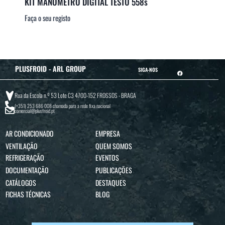
KIT MANÓMETRO DIGITAL TESTO 558s
Faça o seu registo
PLUSFROID - ARL GROUP
SIGA-NOS
Rua da Escola n.º 53 Lote C3 4700-152 FROSSOS - BRAGA
(+351) 253 686 008
chamada para a rede fixa nacional
comercial@plusfroid.pt
AR CONDICIONADO
EMPRESA
VENTILAÇÃO
QUEM SOMOS
REFRIGERAÇÃO
EVENTOS
DOCUMENTAÇÃO
PUBLICAÇÕES
CATÁLOGOS
DESTAQUES
FICHAS TÉCNICAS
BLOG