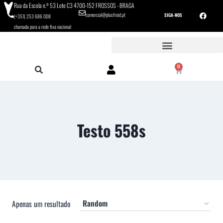
Rua da Escola n.º 53 Lote C3 4700-152 FROSSOS - BRAGA
comercial@plusfroid.pt
SIGA-NOS
(+351) 253 686 008
chamada para a rede fixa nacional
0
Testo 558s
Apenas um resultado