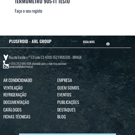
TERMÓMETRO 905-T1 TESTO
Faça o seu registo
PLUSFROID - ARL GROUP
SIGA-NOS
Rua da Escola n.º 53 Lote C3 4700-152 FROSSOS - BRAGA
(+351) 253 686 008
chamada para a rede fixa nacional
comercial@plusfroid.pt
AR CONDICIONADO
EMPRESA
VENTILAÇÃO
QUEM SOMOS
REFRIGERAÇÃO
EVENTOS
DOCUMENTAÇÃO
PUBLICAÇÕES
CATÁLOGOS
DESTAQUES
FICHAS TÉCNICAS
BLOG