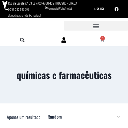
Rua da Escola n.º 53 Lote C3 4700-152 FROSSOS - BRAGA
comercial@plusfroid.pt
SIGA-NOS
(+351) 253 686 008
chamada para a rede fixa nacional
0
químicas e farmacêuticas
Apenas um resultado