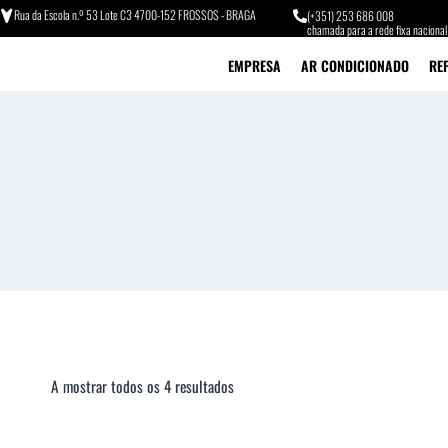
Rua da Escola n.º 53 Lote C3 4700-152 FROSSOS - BRAGA
(+351) 253 686 008
chamada para a rede fixa nacional
EMPRESA
AR CONDICIONADO
RE
A mostrar todos os 4 resultados