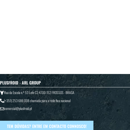
PLUSFROID - ARL GROUP
Rua da Escola n.º 53 Lote C3 4700-152 FROSSOS - BRAGA
(+351) 253 686 008
chamada para a rede fixa nacional
comercial@plusfroid.pt
TEM DÚVIDAS? ENTRE EM CONTACTO CONNOSCO!