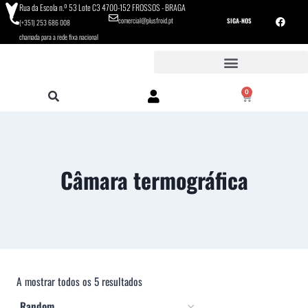
Rua da Escola n.º 53 Lote C3 4700-152 FROSSOS - BRAGA
comercial@plusfroid.pt
SIGA-NOS
(+351) 253 686 008
chamada para a rede fixa nacional
0
Câmara termográfica
A mostrar todos os 5 resultados