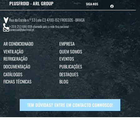
PLUSFROID - ARL GROUP
SIGA-NOS
Rua da Escola n.º 53 Lote C3 4700-152 FROSSOS - BRAGA
(+351) 253 686 008
chamada para a rede fixa nacional
comercial@plusfroid.pt
AR CONDICIONADO
EMPRESA
VENTILAÇÃO
QUEM SOMOS
REFRIGERAÇÃO
EVENTOS
DOCUMENTAÇÃO
PUBLICAÇÕES
CATÁLOGOS
DESTAQUES
FICHAS TÉCNICAS
BLOG
TEM DÚVIDAS? ENTRE EM CONTACTO CONNOSCO!