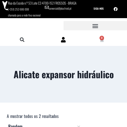
Rua da Escola n.º 53 Lote C3 4700-152 FROSSOS - BRAGA
comercial@plusfroid.pt
SIGA-NOS
(+351) 253 686 008
chamada para a rede fixa nacional
0
Alicate expansor hidráulico
A mostrar todos os 2 resultados