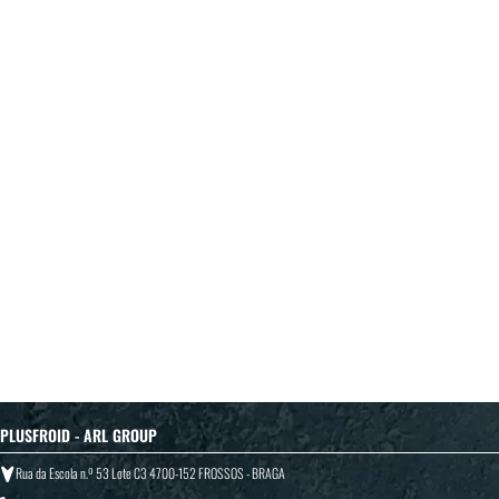
PLUSFROID - ARL GROUP
Rua da Escola n.º 53 Lote C3 4700-152 FROSSOS - BRAGA