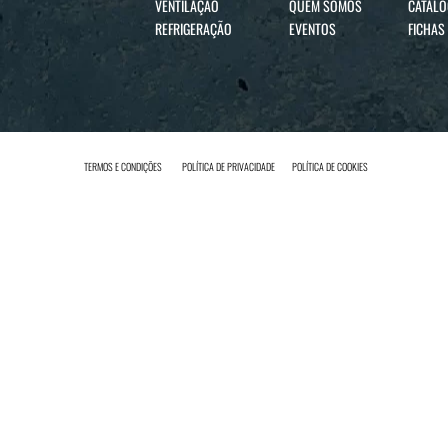
VENTILAÇÃO
QUEM SOMOS
CATÁL
REFRIGERAÇÃO
EVENTOS
FICHAS
TERMOS E CONDIÇÕES
POLÍTICA DE PRIVACIDADE
POLÍTICA DE COOKIES
INICIAR SESSÃO
icie sessão ou registe-se no nosso site.