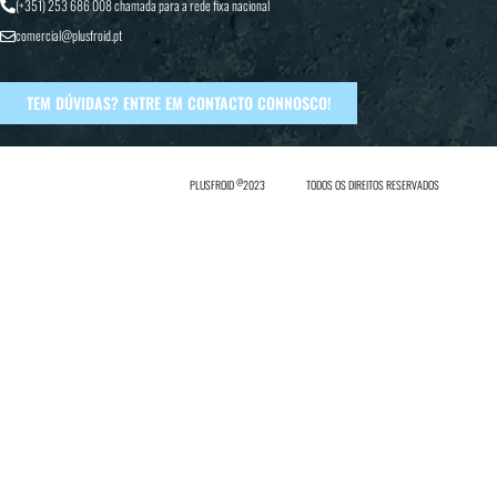
(+351) 253 686 008
chamada para a rede fixa nacional
comercial@plusfroid.pt
TEM DÚVIDAS? ENTRE EM CONTACTO CONNOSCO!
@
PLUSFROID
2023
TODOS OS DIREITOS RESERVADOS
In