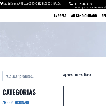
Rua da Escola n.º 53 Lote C3 4700-152 FROSSOS - BRAGA
(+351) 253 686 008
chamada para a rede fixa nacional
EMPRESA
AR CONDICIONADO
RE
Apenas um resultado
CATEGORIAS
AR CONDICIONADO