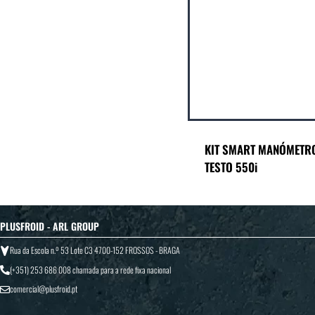
KIT SMART MANÓMETRO
TESTO 550i
PLUSFROID - ARL GROUP
Rua da Escola n.º 53 Lote C3 4700-152 FROSSOS - BRAGA
(+351) 253 686 008
chamada para a rede fixa nacional
comercial@plusfroid.pt