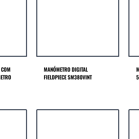
S COM
MANÓMETRO DIGITAL
M
METRO
FIELDPIECE SM380VINT
5