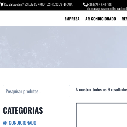
Rua da Escola n.º 53 Lote C3 4700-152 FROSSOS - BRAGA
(+351) 253 686 008
chamada para a rede fixa nacional
EMPRESA
AR CONDICIONADO
RE
A mostrar todos os 9 resultado
CATEGORIAS
AR CONDICIONADO