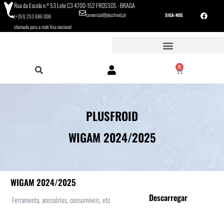
Rua da Escola n.º 53 Lote C3 4700-152 FROSSOS - BRAGA
comercial@plusfroid.pt
SIGA-NOS
(+351) 253 686 008
chamada para a rede fixa nacional
0
PLUSFROID
WIGAM 2024/2025
WIGAM 2024/2025
Descarregar
Ferramenta, acessórios, consumíveis, etc