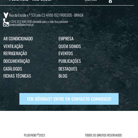
Rua da Escola n.º 53 Lote C3 4700-152 FROSSOS - BRAGA
(+351) 253 686 008
chamada para a rede fixa nacional
comercial@plusfroid.pt
AR CONDICIONADO
EMPRESA
VENTILAÇÃO
QUEM SOMOS
REFRIGERAÇÃO
EVENTOS
DOCUMENTAÇÃO
PUBLICAÇÕES
CATÁLOGOS
DESTAQUES
FICHAS TÉCNICAS
BLOG
TEM DÚVIDAS? ENTRE EM CONTACTO CONNOSCO!
@
PLUSFROID
2023
TODOS OS DIREITOS RESERVADOS